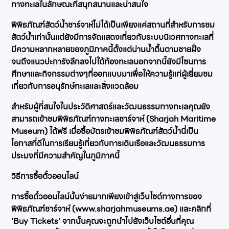
ทางทะเลในลักษณะที่สนุกสนานและน่าสนใจ
พิพิธภัณฑ์สัตว์น้ำชาร์จาห์ไม่ได้เป็นเพียงแค่สถานที่สำหรับการชม
สัตว์น้ำเท่านั้นแต่ยังมีการจัดแสดงเกี่ยวกับระบบนิเวศทางทะเลที่
มีความหลากหลายของภูมิภาคนี้ตั้งแต่น่านน้ำตื้นตามชายฝั่ง
จนถึงแนวปะการังลึกลงไปใต้ท้องทะเลนอกจากนี้ยังมีโซนการ
ศึกษาและกิจกรรมต่างๆที่ออกแบบมาเพื่อให้ความรู้แก่ผู้เยี่ยมชม
เกี่ยวกับการอนุรักษ์ทะเลและสิ่งแวดล้อม
สำหรับผู้ที่สนใจในประวัติศาสตร์และวัฒนธรรมทางทะเลคุณยัง
สามารถเข้าชมพิพิธภัณฑ์ทางทะเลชาร์จาห์ (Sharjah Maritime
Museum) ได้ฟรี เมื่อซื้อบัตรเข้าชมพิพิธภัณฑ์สัตว์น้ำนี่เป็น
โอกาสที่ดีในการเรียนรู้เกี่ยวกับการเดินเรือและวัฒนธรรมการ
ประมงที่มีความสำคัญในภูมิภาคนี้
วิธีการซื้อตั๋วออนไลน์
การซื้อตั๋วออนไลน์นั้นง่ายมากเพียงเข้าสู่เว็บไซต์ทางการของ
พิพิธภัณฑ์ชาร์จาห์ (www.sharjahmuseums.ae) และคลิกที่
'Buy Tickets' จากนั้นคุณจะถูกนำไปยังเว็บไซต์อื่นที่คุณ