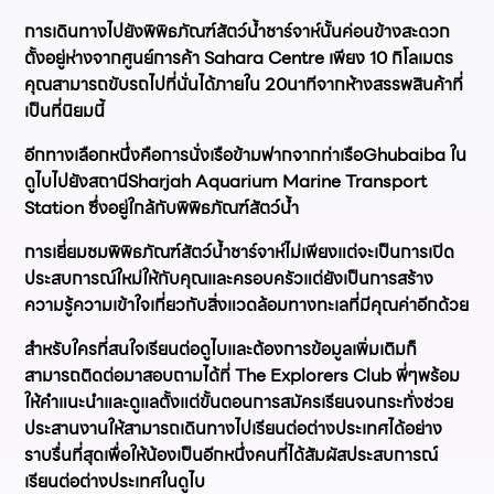
การเดินทางไปยังพิพิธภัณฑ์สัตว์น้ำชาร์จาห์นั้นค่อนข้างสะดวก
ตั้งอยู่ห่างจากศูนย์การค้า Sahara Centre เพียง 10 กิโลเมตร
คุณสามารถขับรถไปที่นั่นได้ภายใน 20นาทีจากห้างสรรพสินค้าที่
เป็นที่นิยมนี้
อีกทางเลือกหนึ่งคือการนั่งเรือข้ามฟากจากท่าเรือGhubaiba ใน
ดูไบไปยังสถานีSharjah Aquarium Marine Transport
Station ซึ่งอยู่ใกล้กับพิพิธภัณฑ์สัตว์น้ำ
การเยี่ยมชมพิพิธภัณฑ์สัตว์น้ำชาร์จาห์ไม่เพียงแต่จะเป็นการเปิด
ประสบการณ์ใหม่ให้กับคุณและครอบครัวแต่ยังเป็นการสร้าง
ความรู้ความเข้าใจเกี่ยวกับสิ่งแวดล้อมทางทะเลที่มีคุณค่าอีกด้วย
สำหรับใครที่สนใจเรียนต่อดูไบและต้องการข้อมูลเพิ่มเติมก็
สามารถติดต่อมาสอบถามได้ที่ The Explorers Club พี่ๆพร้อม
ให้คำแนะนำและดูแลตั้งแต่ขั้นตอนการสมัครเรียนจนกระทั่งช่วย
ประสานงานให้สามารถเดินทางไปเรียนต่อต่างประเทศได้อย่าง
ราบรื่นที่สุดเพื่อให้น้องเป็นอีกหนึ่งคนที่ได้สัมผัสประสบการณ์
เรียนต่อต่างประเทศในดูไบ