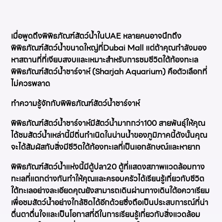
เมื่อพูดถึงพิพิธภัณฑ์สัตว์น้ำในUAE หลายคนอาจนึกถึง
พิพิธภัณฑ์สัตว์น้ำขนาดใหญ่ที่Dubai Mall แต่ถ้าคุณกำลังมอง
หาสถานที่ที่เงียบสงบและเหมาะสำหรับการชมชีวิตใต้ท้องทะเล
พิพิธภัณฑ์สัตว์น้ำชาร์จาห์ (Sharjah Aquarium) คือตัวเลือกที่
ไม่ควรพลาด
ทำความรู้จักกับพิพิธภัณฑ์สัตว์น้ำชาร์จาห์
พิพิธภัณฑ์สัตว์น้ำชาร์จาห์มีสัตว์น้ำมากกว่า100 สายพันธุ์ให้คุณ
ได้ชมสัตว์น้ำเหล่านี้มีถิ่นกำเนิดในน่านน้ำของภูมิภาคนี้ดังนั้นคุณ
จะได้สัมผัสกับสิ่งมีชีวิตใต้ท้องทะเลที่เป็นเอกลักษณ์และหายาก
พิพิธภัณฑ์สัตว์น้ำแห่งนี้มีตู้ปลา20 ตู้ที่แสดงสภาพแวดล้อมทาง
ทะเลที่แตกต่างกันทำให้คุณและครอบครัวได้เรียนรู้เกี่ยวกับชีวิต
ใต้ทะเลอย่างละเอียดคุณยังสามารถเดินผ่านทางเดินใต้อควาเรียม
เพื่อชมสัตว์น้ำอย่างใกล้ชิดได้อีกด้วยซึ่งถือเป็นประสบการณ์ที่น่า
ตื่นตาตื่นใจและเป็นโอกาสที่ดีในการเรียนรู้เกี่ยวกับสิ่งแวดล้อม